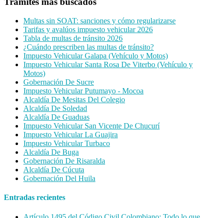
Trámites más buscados
Multas sin SOAT: sanciones y cómo regularizarse
Tarifas y avalúos impuesto vehicular 2026
Tabla de multas de tránsito 2026
¿Cuándo prescriben las multas de tránsito?
Impuesto Vehicular Galapa (Vehículo y Motos)
Impuesto Vehicular Santa Rosa De Viterbo (Vehículo y
Motos)
Gobernación De Sucre
Impuesto Vehicular Putumayo - Mocoa
Alcaldía De Mesitas Del Colegio
Alcaldía De Soledad
Alcaldía De Guaduas
Impuesto Vehicular San Vicente De Chucurí
Impuesto Vehicular La Guajira
Impuesto Vehicular Turbaco
Alcaldía De Buga
Gobernación De Risaralda
Alcaldía De Cúcuta
Gobernación Del Huila
Entradas recientes
Artículo 1495 del Código Civil Colombiano: Todo lo que