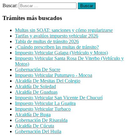
Buscar:
Trámites más buscados
Multas sin SOAT: sanciones y cómo regularizarse
Tarifas y avalúos impuesto vehicular 2026
Tabla de multas de tránsito 2026
¿Cuándo prescriben las multas de tránsito?
Impuesto Vehicular Galapa (Vehículo y Motos)
Impuesto Vehicular Santa Rosa De Viterbo (Vehículo y
Motos)
Gobernación De Sucre
Impuesto Vehicular Putumayo - Mocoa
Alcaldía De Mesitas Del Colegio
Alcaldía De Soledad
Alcaldía De Guaduas
Impuesto Vehicular San Vicente De Chucurí
Impuesto Vehicular La Guajira
Impuesto Vehicular Turbaco
Alcaldía De Buga
Gobernación De Risaralda
Alcaldía De Cúcuta
Gobernación Del Huila