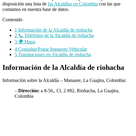
disposición una lista de
las Alcaldías en Colombia
con las que
contamos en nuestra base de datos.
Contenido
1
Información de la Alcaldía de riohacha
2
📞 Teléfonos de la Alcaldía de riohacha
3
🌍 Mapa
4
Consultar/Pagar Impuesto Vehicular
5
Tramitaciones en Alcaldía de riohacha
Información de la Alcaldía de riohacha
Información sobre la Alcaldía – Manaure, La Guajira, Colombia:
–
Dirección:
a 8-56,, Cl. 2 #82, Riohacha, La Guajira,
Colombia