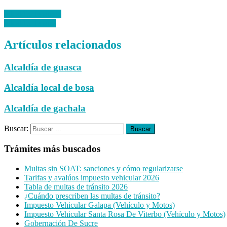
Alcaldía de surata
Alcaldía de susa
Artículos relacionados
Alcaldía de guasca
Alcaldía local de bosa
Alcaldía de gachala
Buscar:
Trámites más buscados
Multas sin SOAT: sanciones y cómo regularizarse
Tarifas y avalúos impuesto vehicular 2026
Tabla de multas de tránsito 2026
¿Cuándo prescriben las multas de tránsito?
Impuesto Vehicular Galapa (Vehículo y Motos)
Impuesto Vehicular Santa Rosa De Viterbo (Vehículo y Motos)
Gobernación De Sucre