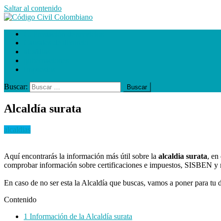
Saltar al contenido
Código Civil Colombiano
C. Prestación de servicios
Causales de divorcio
alcaldias
gobernaciones
Impuestos
Buscar:
Alcaldía surata
alcaldias
Aquí encontrarás la información más útil sobre la
alcaldia surata
, en
comprobar información sobre certificaciones e impuestos, SISBEN y má
En caso de no ser esta la Alcaldía que buscas, vamos a poner para tu d
Contenido
1
Información de la Alcaldía surata