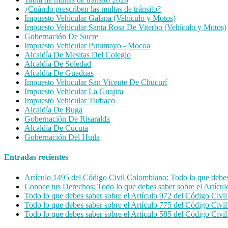
¿Cuándo prescriben las multas de tránsito?
Impuesto Vehicular Galapa (Vehículo y Motos)
Impuesto Vehicular Santa Rosa De Viterbo (Vehículo y Motos)
Gobernación De Sucre
Impuesto Vehicular Putumayo - Mocoa
Alcaldía De Mesitas Del Colegio
Alcaldía De Soledad
Alcaldía De Guaduas
Impuesto Vehicular San Vicente De Chucurí
Impuesto Vehicular La Guajira
Impuesto Vehicular Turbaco
Alcaldía De Buga
Gobernación De Risaralda
Alcaldía De Cúcuta
Gobernación Del Huila
Entradas recientes
Artículo 1495 del Código Civil Colombiano: Todo lo que debes s
Conoce tus Derechos: Todo lo que debes saber sobre el Artícu
Todo lo que debes saber sobre el Artículo 972 del Código Civ
Todo lo que debes saber sobre el Artículo 775 del Código Civ
Todo lo que debes saber sobre el Artículo 585 del Código Civ