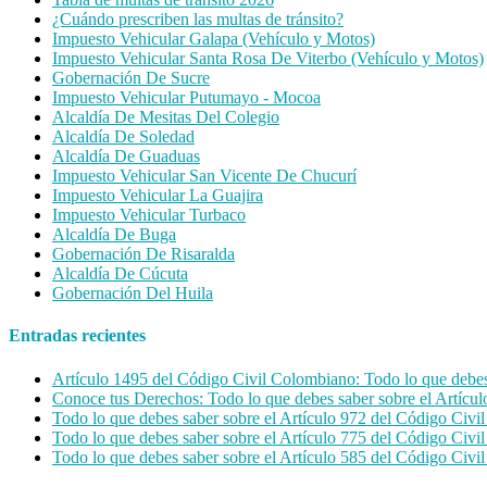
¿Cuándo prescriben las multas de tránsito?
Impuesto Vehicular Galapa (Vehículo y Motos)
Impuesto Vehicular Santa Rosa De Viterbo (Vehículo y Motos)
Gobernación De Sucre
Impuesto Vehicular Putumayo - Mocoa
Alcaldía De Mesitas Del Colegio
Alcaldía De Soledad
Alcaldía De Guaduas
Impuesto Vehicular San Vicente De Chucurí
Impuesto Vehicular La Guajira
Impuesto Vehicular Turbaco
Alcaldía De Buga
Gobernación De Risaralda
Alcaldía De Cúcuta
Gobernación Del Huila
Entradas recientes
Artículo 1495 del Código Civil Colombiano: Todo lo que debes s
Conoce tus Derechos: Todo lo que debes saber sobre el Artícu
Todo lo que debes saber sobre el Artículo 972 del Código Civ
Todo lo que debes saber sobre el Artículo 775 del Código Civ
Todo lo que debes saber sobre el Artículo 585 del Código Civ